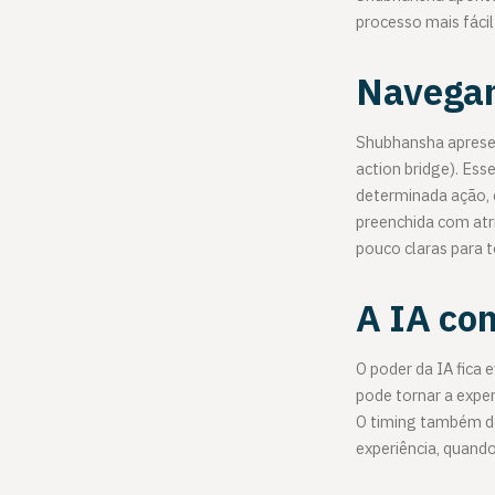
processo mais fáci
Navegan
Shubhansha apresen
action bridge). Ess
determinada ação, c
preenchida com atri
pouco claras para 
A IA com
O poder da IA fica
pode tornar a exper
O timing também de
experiência, quand