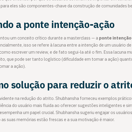
l para eles são componentes-chave da construção de comunidades b
do a ponte intenção-ação
tou um conceito crítico durante a masterclass — a
ponte intenção
encialmente, isso se refere à lacuna entre a intenção de um usuário 
omo escrever um review, e de fato segui-la até o fim. Essa lacuna m
to, que pode ser tanto logístico (dificuldade em tomar a ação) quant
tomar a ação).
o solução para reduzir o atrit
 evidente na redução do atrito. Shubhansha forneceu exemplos prátic
iência do usuário mais fluida ao oferecer sugestões inteligentes e sim
sempenha um papel crucial. Shubhansha sugeriu engajar os usuários
o as suas memórias estão frescas e a sua motivação é maior.