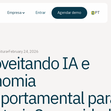
Empresa
Entrar
Agendar demo
PT
itura
February 24, 2026
veitando IA e
nomia
portamental par