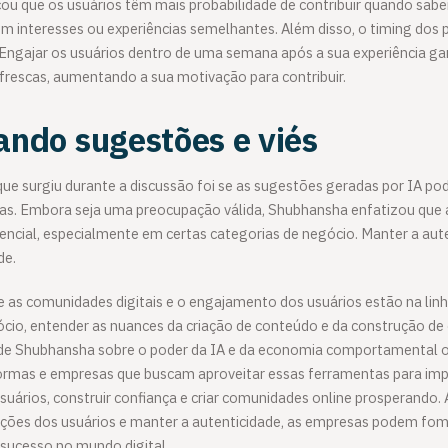
u que os usuários têm mais probabilidade de contribuir quando sabe
om interesses ou experiências semelhantes. Além disso, o timing dos 
Engajar os usuários dentro de uma semana após a sua experiência ga
rescas, aumentando a sua motivação para contribuir.
ando sugestões e viés
e surgiu durante a discussão foi se as sugestões geradas por IA pod
as. Embora seja uma preocupação válida, Shubhansha enfatizou que 
encial, especialmente em certas categorias de negócio. Manter a aut
de.
s comunidades digitais e o engajamento dos usuários estão na linh
ócio, entender as nuances da criação de conteúdo e da construção d
ts de Shubhansha sobre o poder da IA e da economia comportamental
formas e empresas que buscam aproveitar essas ferramentas para imp
ários, construir confiança e criar comunidades online prosperando. Ao
ções dos usuários e manter a autenticidade, as empresas podem fo
sucesso no mundo digital.