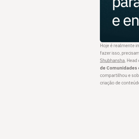
Hoje é realmente im
fazer isso, precis
Shubhansha
, Head 
de Comunidades e
compartilhou e so
criação de conteúd