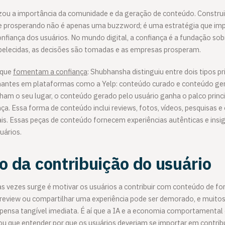
ou a importância da comunidade e da geração de conteúdo. Construi
 prosperando não é apenas uma buzzword; é uma estratégia que imp
fiança dos usuários. No mundo digital, a confiança é a fundação sobr
elecidas, as decisões são tomadas e as empresas prosperam.
 que
fomentam a confiança
: Shubhansha distinguiu entre dois tipos pr
antes em plataformas como a Yelp: conteúdo curado e conteúdo ger
m o seu lugar, o conteúdo gerado pelo usuário ganha o palco princi
nça. Essa forma de conteúdo inclui reviews, fotos, vídeos, pesquisas e
is. Essas peças de conteúdo fornecem experiências autênticas e insig
uários.
o da contribuição do usuário
s vezes surge é motivar os usuários a contribuir com conteúdo de fo
m review ou compartilhar uma experiência pode ser demorado, e muito
ensa tangível imediata. É aí que a IA e a economia comportamental
 que entender por que os usuários deveriam se importar em contribui