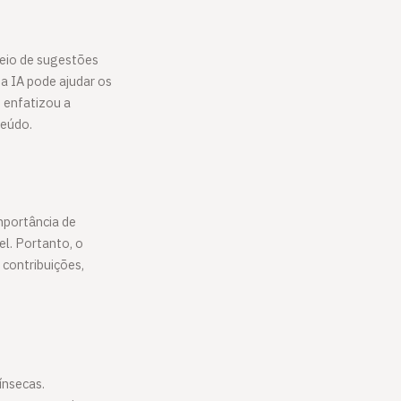
 meio de sugestões
 a IA pode ajudar os
 enfatizou a
teúdo.
mportância de
l. Portanto, o
 contribuições,
ínsecas.