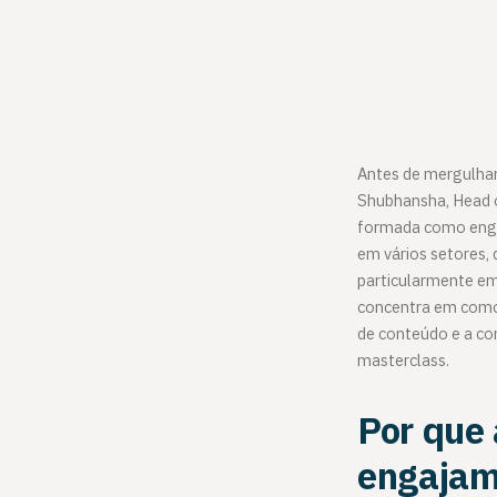
Antes de mergulhar
Shubhansha, Head o
formada como engen
em vários setores, 
particularmente em
concentra em como 
de conteúdo e a co
masterclass.
Por que
engajam