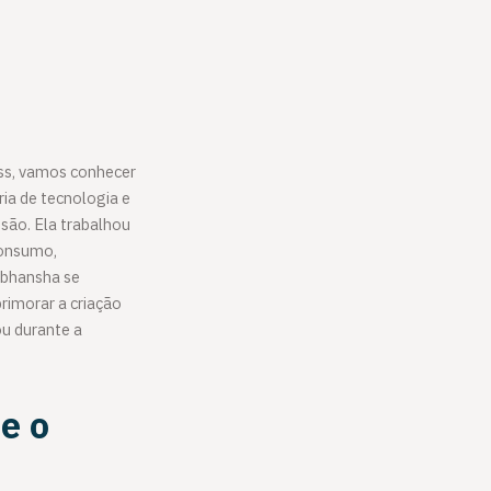
ss, vamos conhecer
ia de tecnologia e
são. Ela trabalhou
consumo,
ubhansha se
imorar a criação
u durante a
e o