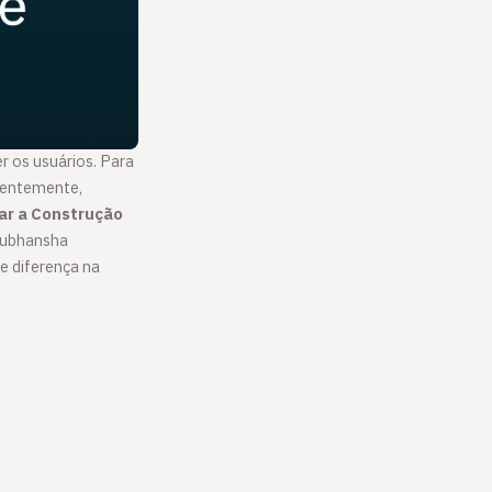
r os usuários. Para
centemente,
ar a Construção
Shubhansha
 diferença na