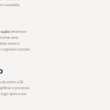
em-sucedida.
-ação
(intention-
de tomar uma
uitas vezes é
o cognitivo (razões
o
os de como a IA
plificar o processo.
 logo após a sua