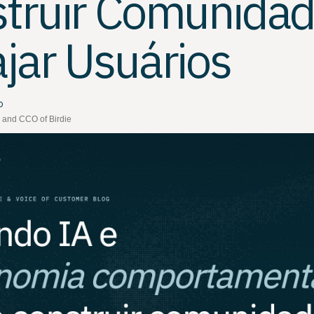
truir Comunidad
jar Usuários
o
 and CCO of Birdie