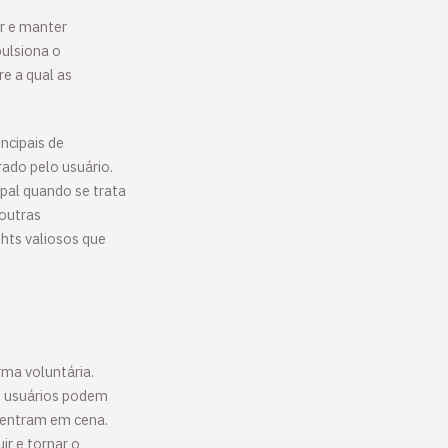
r e manter
ulsiona o
e a qual as
incipais de
ado pelo usuário.
pal quando se trata
 outras
hts valiosos que
rma voluntária.
s usuários podem
 entram em cena.
r e tornar o