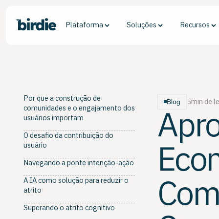
Plataforma
Soluções
Recursos
Por que a construção de
5
min de le
Blog
comunidades e o engajamento dos
Apro
usuários importam
O desafio da contribuição do
Eco
usuário
Navegando a ponte intenção-ação
Com
A IA como solução para reduzir o
atrito
Superando o atrito cognitivo