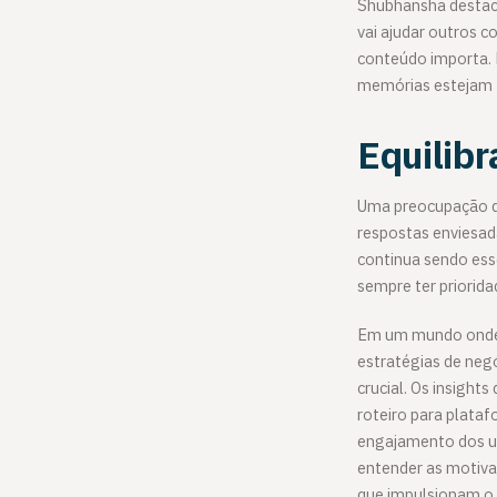
Shubhansha destaco
vai ajudar outros c
conteúdo importa. 
memórias estejam f
Equilibr
Uma preocupação qu
respostas enviesad
continua sendo ess
sempre ter priorida
Em um mundo onde a
estratégias de neg
crucial. Os insigh
roteiro para plata
engajamento dos usu
entender as motiva
que impulsionam o 