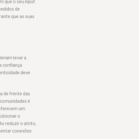
m que o seu input
pedidos de
rante que as suas
eriam levar a
a confiança
enticidade deve
a de frente das
e comunidades é
 oferecem um
ulsionar o
 reduzir o atrito,
mentar conexões