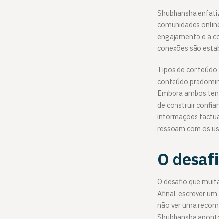
Shubhansha enfatiz
comunidades online
engajamento e a con
conexões são estab
Tipos de conteúdo
conteúdo predomin
Embora ambos tenha
de construir confia
informações factua
ressoam com os us
O desafi
O desafio que muita
Afinal, escrever u
não ver uma recomp
Shubhansha apontou