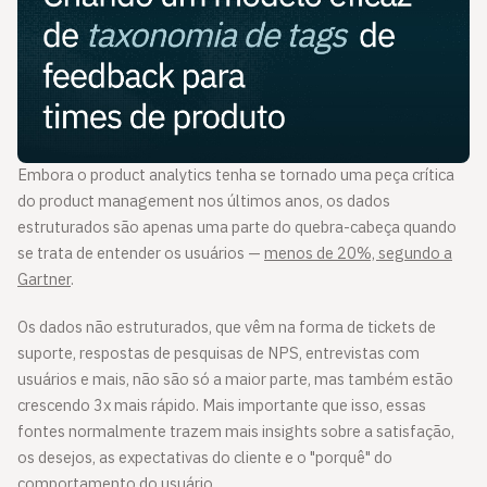
Embora o product analytics tenha se tornado uma peça crítica
do product management nos últimos anos, os dados
estruturados são apenas uma parte do quebra-cabeça quando
se trata de entender os usuários —
menos de 20%, segundo a
Gartner
.
Os dados não estruturados, que vêm na forma de tickets de
suporte, respostas de pesquisas de NPS, entrevistas com
usuários e mais, não são só a maior parte, mas também estão
crescendo 3x mais rápido. Mais importante que isso, essas
fontes normalmente trazem mais insights sobre a satisfação,
os desejos, as expectativas do cliente e o "porquê" do
comportamento do usuário.