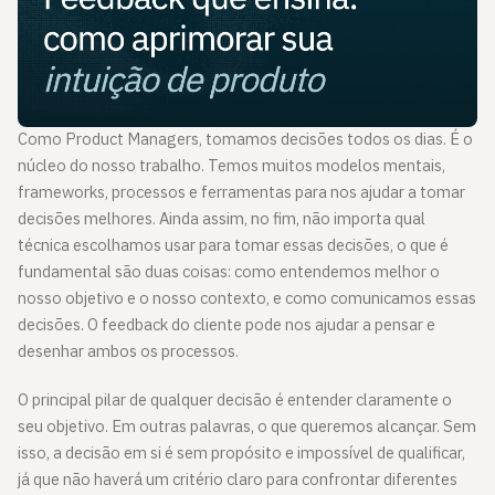
Como Product Managers, tomamos decisões todos os dias. É o
núcleo do nosso trabalho. Temos muitos modelos mentais,
frameworks, processos e ferramentas para nos ajudar a tomar
decisões melhores. Ainda assim, no fim, não importa qual
técnica escolhamos usar para tomar essas decisões, o que é
fundamental são duas coisas: como entendemos melhor o
nosso objetivo e o nosso contexto, e como comunicamos essas
decisões. O feedback do cliente pode nos ajudar a pensar e
desenhar ambos os processos.
O principal pilar de qualquer decisão é entender claramente o
seu objetivo. Em outras palavras, o que queremos alcançar. Sem
isso, a decisão em si é sem propósito e impossível de qualificar,
já que não haverá um critério claro para confrontar diferentes