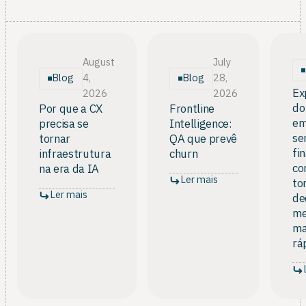
impacto.
todos os lados. Use o feedback para entender o
cliente a fundo e depois decida o que construir com
base nos seus próprios objetivos e prioridades.
August
July
Blog
Blog
4,
28,
Ex
2026
2026
do
Por que a CX
Frontline
e
precisa se
Intelligence:
se
tornar
QA que prevê
fi
infraestrutura
churn
co
na era da IA
Ler mais
to
Ler mais
de
me
ma
rá