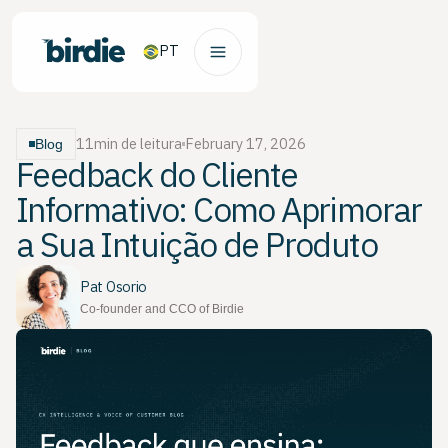
PT
11
min de leitura
February 17, 2026
Blog
Feedback do Cliente
Informativo: Como Aprimorar
a Sua Intuição de Produto
Pat Osorio
Co-founder and CCO of Birdie