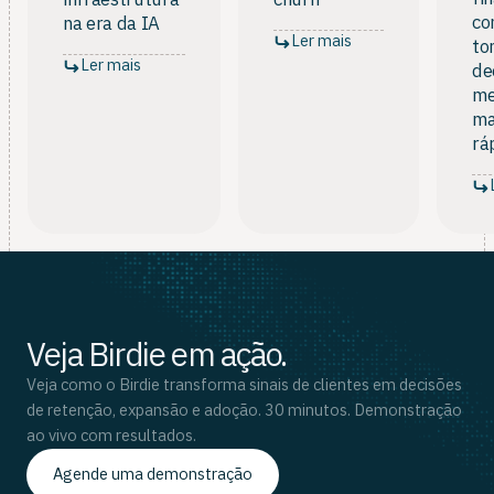
infraestrutura
churn
co
na era da IA
Ler mais
to
Ler mais
de
me
ma
rá
Veja Birdie em ação.
Veja como o Birdie transforma sinais de clientes em decisões
de retenção, expansão e adoção. 30 minutos. Demonstração
ao vivo com resultados.
Agende uma demonstração