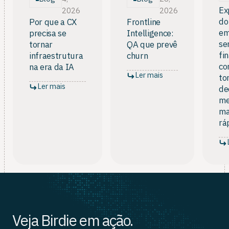
Ex
2026
2026
do
Por que a CX
Frontline
e
precisa se
Intelligence:
se
tornar
QA que prevê
fi
infraestrutura
churn
co
na era da IA
Ler mais
to
Ler mais
de
me
ma
rá
Veja Birdie em ação.