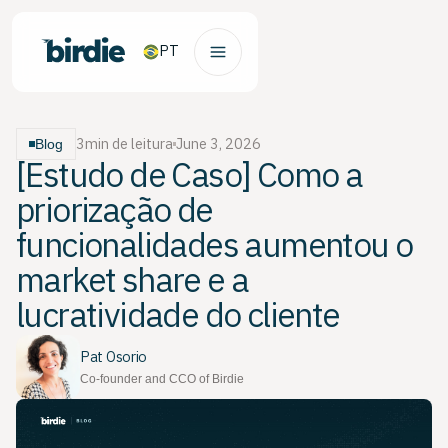
PT
3
min de leitura
June 3, 2026
Blog
[Estudo de Caso] Como a
priorização de
funcionalidades aumentou o
market share e a
lucratividade do cliente
Pat Osorio
Co-founder and CCO of Birdie